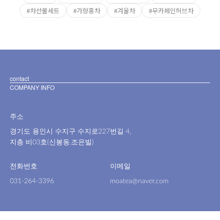
#차선물세트
#가향홍차
#겨울차
#무카페인허브차
contact
COMPANY INFO
주소
경기도 용인시 수지구 수지로227번길 4,
지층 비03호(신봉동,조은빌)
전화번호
이메일
031-264-3396
moatea@naver.com