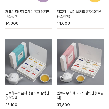
재프티 라벤더 그레이 홍차 10티백
재프티 바닐라 오키드 홍차 10티백
(+쇼핑백)
(+쇼핑백)
14,000
14,000
알트하우스 클래식 컴포트 컬렉션
알트하우스 헤리티지 컬렉션 (+쇼핑
(+쇼핑백)
백)
35,100
37,800