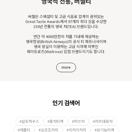
영국적 전통, 버챌티
버챌은 스페셜티 및 고급 식음료 업계의 권위있는
Great Taste Awards에서 97개의 최다 상을 수상한
150년 전통의 영국 차(TEA) 브랜드입니다.
연간 약 4000만잔의 차를 기내에 제공하는
영국항공(British Airways)의 공식 티 파트너사이며
영국 왕실이 이용하는 고급 식자재 마켓인
웨이트로즈(Waitrose) 입점 브랜드이기도 합니다.
more
인기 검색어
#알트하우스
#홍차티백
#허브차
#커피대용차
#애플티
#오르조커피
#치커리커피
#유기농티백