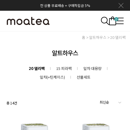
전 상품 무료배송 + 구매적립금 5%
0
홈
알트하우스
20 델리팩
알트하우스
20 델리팩
15 피라팩
잎차 대용량
잎차(+틴케이스)
선물세트
총
14
건