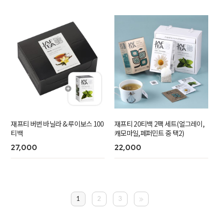
재프티 버번 바닐라 & 루이보스 100
재프티 20티백 2팩 세트(얼그레이,
티백
캐모마일,페퍼민트 중 택2)
27,000
22,000
1
2
3