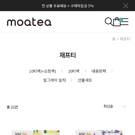
전 상품 무료배송 + 구매적립금 5%
0
홈
재프티
재프티
10티백(+쇼핑백)
20티백
대용량팩
얼그레이 잎차
선물세트
총
22
건