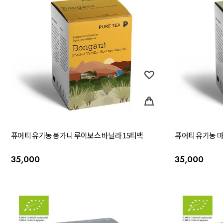
퓨어티 유기농 봉가니 루이보스 바닐라 15티백
퓨어티 유기농 마
35,000
35,000