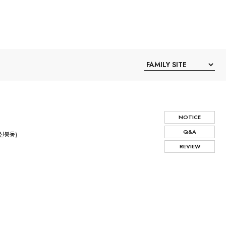
NOTICE
Q&A
(신봉동)
REVIEW