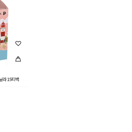
닐라 15티백