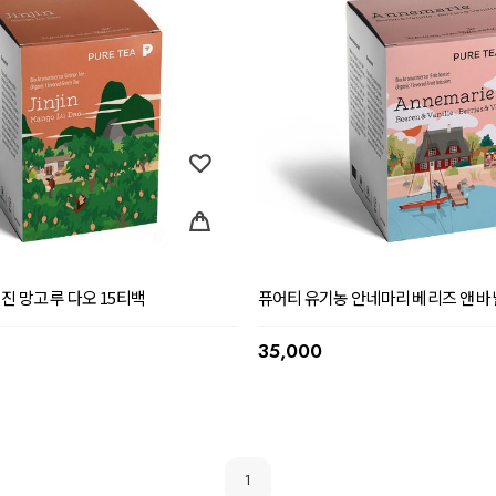
진 망고 루 다오 15티백
퓨어티 유기농 안네마리 베리즈 앤 바
35,000
1