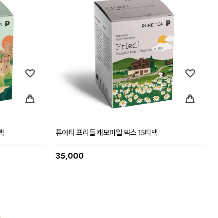
백
퓨어티 프리들 캐모마일 믹스 15티백
35,000