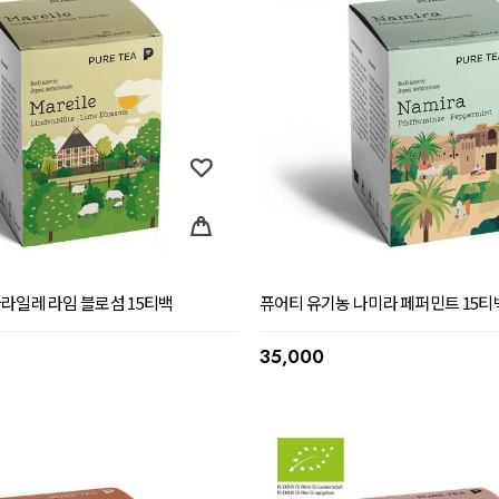
라일레 라임 블로섬 15티백
퓨어티 유기농 나미라 페퍼민트 15티
35,000