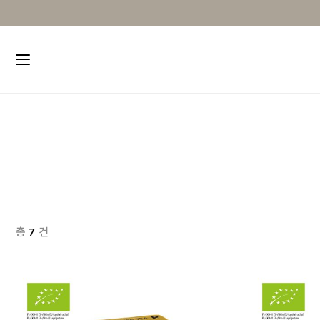
총
7
건